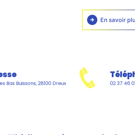
En savoir pl
esse
Télép
es Bas Buissons, 28100 Dreux
02 37 46 0