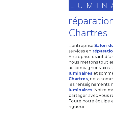
LUMIN
réparatio
Chartres
L’entreprise
Salon d
services en
réparati
Entreprise usant d’un
nous mettons tout en
accompagnons ainsi 
luminaires
et sommes
Chartres
, nous somm
les renseignements n
luminaires
. Notre mé
partager avec vous re
Toute notre équipe es
rigueur.