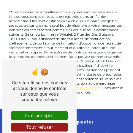
** Les données personnelles communiquées sont nécessaires aux
fins de vous contacter et sont enregistrées dans un fichier
informatisé. Elles sont destinées à Salon du Luminaire Wiegleb et
ses sous-traitants dans le seul but de répondre à votre message. Les
données collectées seront communiquées aux seuls destinataires
suivants: Salon du Luminaire Wiegleb 2 Rue des Bas Buissons,
28100 Dreux . Vous disposez de droits d’accès, de rectification,
d’effacement, de portabilité, de limitation, d’opposition, de retrait de
votre consentement à tout moment et du droit d’introduire une
réclamation auprès d’une autorité de contrôle, ainsi que d’organiser
le sort de vos données post-mortem. Vous pouvez exercer ces droits
par voie postale à l'adresse 2 Rue des Bas Buissons, 28100 Dreux ou
par courrier électronique à l'adresse . Un justificatif d'identité
pourra vous être demandé. Nous conservons vos données pendant
la période de prise de contact puis pendant la durée de prescription
légale aux fins probatoires et de gestion des contentieux. Vous avez
Ce site utilise des cookies
le droit de vous inscrire sur la liste d'opposition au démarchage
et vous donne le contrôle
téléphonique, disponible à cette adresse:
Bloctel.gouv.fr
. Consultez le
site cnil.fr pour plus d’informations sur vos droits.
sur ceux que vous
souhaitez activer
Tout accepter
Recherches fréquentes
Tout refuser