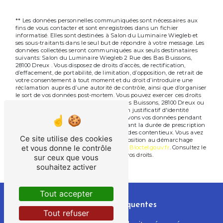
** Les données personnelles communiquées sont nécessaires aux
fins de vous contacter et sont enregistrées dans un fichier
informatisé. Elles sont destinées à Salon du Luminaire Wiegleb et
ses sous-traitants dans le seul but de répondre à votre message. Les
données collectées seront communiquées aux seuls destinataires
suivants: Salon du Luminaire Wiegleb 2 Rue des Bas Buissons,
28100 Dreux . Vous disposez de droits d’accès, de rectification,
d’effacement, de portabilité, de limitation, d’opposition, de retrait de
votre consentement à tout moment et du droit d’introduire une
réclamation auprès d’une autorité de contrôle, ainsi que d’organiser
le sort de vos données post-mortem. Vous pouvez exercer ces droits
par voie postale à l'adresse 2 Rue des Bas Buissons, 28100 Dreux ou
par courrier électronique à l'adresse . Un justificatif d'identité
pourra vous être demandé. Nous conservons vos données pendant
la période de prise de contact puis pendant la durée de prescription
légale aux fins probatoires et de gestion des contentieux. Vous avez
Ce site utilise des cookies
le droit de vous inscrire sur la liste d'opposition au démarchage
et vous donne le contrôle
téléphonique, disponible à cette adresse:
Bloctel.gouv.fr
. Consultez le
site cnil.fr pour plus d’informations sur vos droits.
sur ceux que vous
souhaitez activer
Tout accepter
Recherches fréquentes
Tout refuser