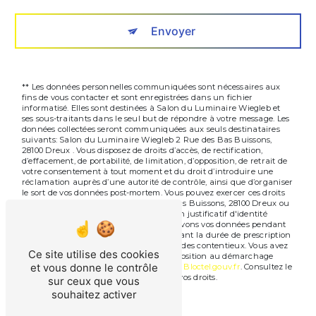
Envoyer
** Les données personnelles communiquées sont nécessaires aux
fins de vous contacter et sont enregistrées dans un fichier
informatisé. Elles sont destinées à Salon du Luminaire Wiegleb et
ses sous-traitants dans le seul but de répondre à votre message. Les
données collectées seront communiquées aux seuls destinataires
suivants: Salon du Luminaire Wiegleb 2 Rue des Bas Buissons,
28100 Dreux . Vous disposez de droits d’accès, de rectification,
d’effacement, de portabilité, de limitation, d’opposition, de retrait de
votre consentement à tout moment et du droit d’introduire une
réclamation auprès d’une autorité de contrôle, ainsi que d’organiser
le sort de vos données post-mortem. Vous pouvez exercer ces droits
par voie postale à l'adresse 2 Rue des Bas Buissons, 28100 Dreux ou
par courrier électronique à l'adresse . Un justificatif d'identité
pourra vous être demandé. Nous conservons vos données pendant
la période de prise de contact puis pendant la durée de prescription
légale aux fins probatoires et de gestion des contentieux. Vous avez
Ce site utilise des cookies
le droit de vous inscrire sur la liste d'opposition au démarchage
et vous donne le contrôle
téléphonique, disponible à cette adresse:
Bloctel.gouv.fr
. Consultez le
site cnil.fr pour plus d’informations sur vos droits.
sur ceux que vous
souhaitez activer