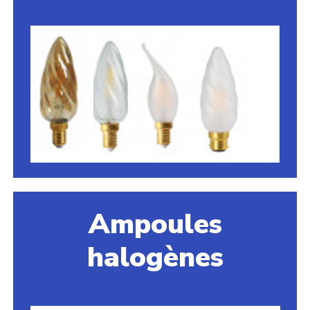
Ampoules
halogènes