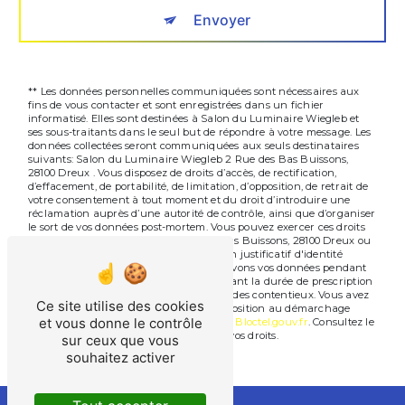
Envoyer
** Les données personnelles communiquées sont nécessaires aux
fins de vous contacter et sont enregistrées dans un fichier
informatisé. Elles sont destinées à Salon du Luminaire Wiegleb et
ses sous-traitants dans le seul but de répondre à votre message. Les
données collectées seront communiquées aux seuls destinataires
suivants: Salon du Luminaire Wiegleb 2 Rue des Bas Buissons,
28100 Dreux . Vous disposez de droits d’accès, de rectification,
d’effacement, de portabilité, de limitation, d’opposition, de retrait de
votre consentement à tout moment et du droit d’introduire une
réclamation auprès d’une autorité de contrôle, ainsi que d’organiser
le sort de vos données post-mortem. Vous pouvez exercer ces droits
par voie postale à l'adresse 2 Rue des Bas Buissons, 28100 Dreux ou
par courrier électronique à l'adresse . Un justificatif d'identité
pourra vous être demandé. Nous conservons vos données pendant
la période de prise de contact puis pendant la durée de prescription
légale aux fins probatoires et de gestion des contentieux. Vous avez
Ce site utilise des cookies
le droit de vous inscrire sur la liste d'opposition au démarchage
et vous donne le contrôle
téléphonique, disponible à cette adresse:
Bloctel.gouv.fr
. Consultez le
site cnil.fr pour plus d’informations sur vos droits.
sur ceux que vous
souhaitez activer