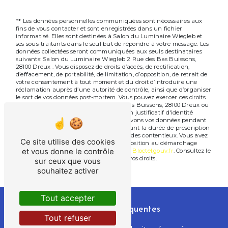
** Les données personnelles communiquées sont nécessaires aux
fins de vous contacter et sont enregistrées dans un fichier
informatisé. Elles sont destinées à Salon du Luminaire Wiegleb et
ses sous-traitants dans le seul but de répondre à votre message. Les
données collectées seront communiquées aux seuls destinataires
suivants: Salon du Luminaire Wiegleb 2 Rue des Bas Buissons,
28100 Dreux . Vous disposez de droits d’accès, de rectification,
d’effacement, de portabilité, de limitation, d’opposition, de retrait de
votre consentement à tout moment et du droit d’introduire une
réclamation auprès d’une autorité de contrôle, ainsi que d’organiser
le sort de vos données post-mortem. Vous pouvez exercer ces droits
par voie postale à l'adresse 2 Rue des Bas Buissons, 28100 Dreux ou
par courrier électronique à l'adresse . Un justificatif d'identité
pourra vous être demandé. Nous conservons vos données pendant
la période de prise de contact puis pendant la durée de prescription
légale aux fins probatoires et de gestion des contentieux. Vous avez
Ce site utilise des cookies
le droit de vous inscrire sur la liste d'opposition au démarchage
et vous donne le contrôle
téléphonique, disponible à cette adresse:
Bloctel.gouv.fr
. Consultez le
site cnil.fr pour plus d’informations sur vos droits.
sur ceux que vous
souhaitez activer
Tout accepter
Recherches fréquentes
Tout refuser