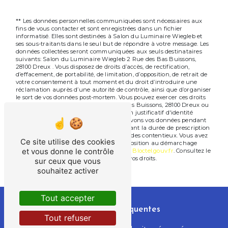
** Les données personnelles communiquées sont nécessaires aux
fins de vous contacter et sont enregistrées dans un fichier
informatisé. Elles sont destinées à Salon du Luminaire Wiegleb et
ses sous-traitants dans le seul but de répondre à votre message. Les
données collectées seront communiquées aux seuls destinataires
suivants: Salon du Luminaire Wiegleb 2 Rue des Bas Buissons,
28100 Dreux . Vous disposez de droits d’accès, de rectification,
d’effacement, de portabilité, de limitation, d’opposition, de retrait de
votre consentement à tout moment et du droit d’introduire une
réclamation auprès d’une autorité de contrôle, ainsi que d’organiser
le sort de vos données post-mortem. Vous pouvez exercer ces droits
par voie postale à l'adresse 2 Rue des Bas Buissons, 28100 Dreux ou
par courrier électronique à l'adresse . Un justificatif d'identité
pourra vous être demandé. Nous conservons vos données pendant
la période de prise de contact puis pendant la durée de prescription
légale aux fins probatoires et de gestion des contentieux. Vous avez
Ce site utilise des cookies
le droit de vous inscrire sur la liste d'opposition au démarchage
et vous donne le contrôle
téléphonique, disponible à cette adresse:
Bloctel.gouv.fr
. Consultez le
site cnil.fr pour plus d’informations sur vos droits.
sur ceux que vous
souhaitez activer
Tout accepter
Recherches fréquentes
Tout refuser